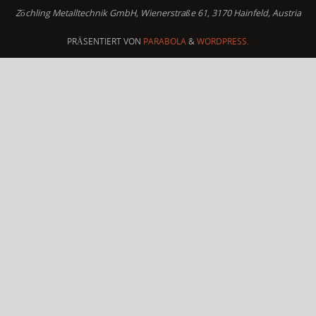
Zöchling Metalltechnik GmbH, Wienerstraße 61, 3170 Hainfeld, Austria
PRÄSENTIERT VON
PARABOLA
&
WORDPRESS.